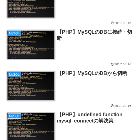
2017.03.16
【PHP】MySQLのDBに接続・切
MySQL
断
2017.03.16
【PHP】MySQLのDBから切断
MySQL
2017.03.16
【PHP】undefined function
MySQL
mysql_connectの解決策