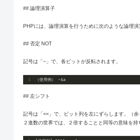
## 論理演算子
PHPには、論理演算を行うために次のような論理
## 否定 NOT
記号は「~」で、各ビットが反転されます。
## 左シフト
記号は「<<」で、ビット列を左にずらします。（
２進数の世界では、２倍することと同等の意味を持