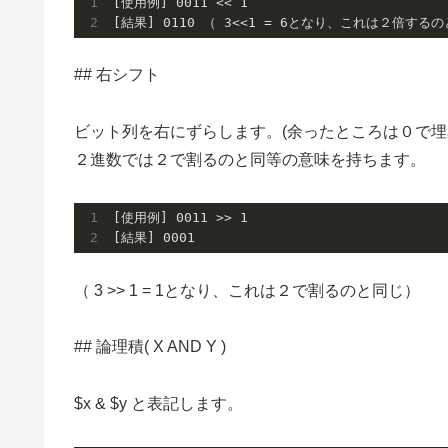
[使用例] 
0011
 << 
1
[結果] 
0110
 （ 
3
<<
1
 = 
6
## 右シフト
ビット列を右にずらします。(余ったところは０で
２進数では２で割るのと同等の意味を持ちます。
[使用例] 
0011
 >> 
1
[結果] 
0001
（ 3 >> 1 = 1となり、これは２で割るのと同じ）
## 論理積( X AND Y )
$x & $y と表記します。