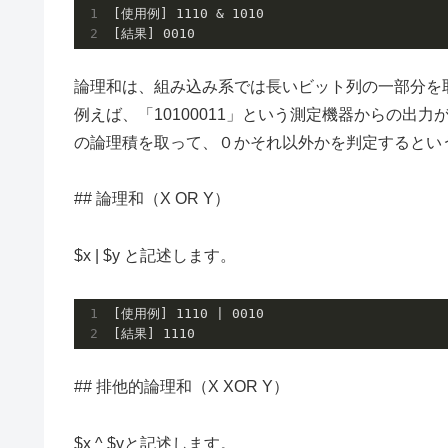
[使用例] 
1110
 & 
1010
[結果] 
0010
論理和は、組み込み系では長いビット列の一部分を
例えば、「10100011」という測定機器からの出力
の論理積を取って、０かそれ以外かを判定するとい
## 論理和（X OR Y）
$x | $y と記述します。
[使用例] 
1110
 | 
0010
[結果] 
1110
## 排他的論理和（X XOR Y）
$x ^ $yと記述します。