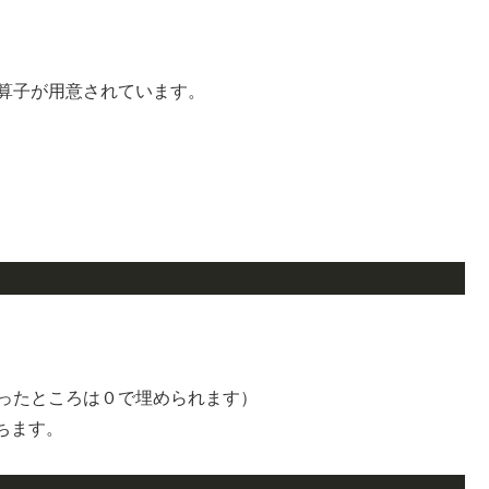
演算子が用意されています。
余ったところは０で埋められます）
ちます。