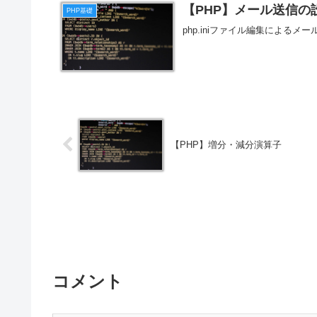
【PHP】メール送信の
PHP基礎
php.iniファイル編集による
【PHP】増分・減分演算子
コメント