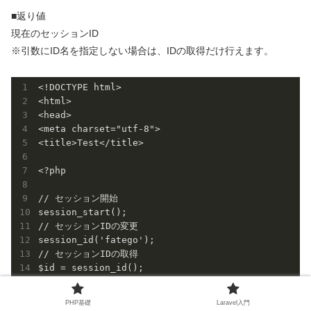
■返り値
現在のセッションID
※引数にID名を指定しない場合は、IDの取得だけ行えます。
<!DOCTYPE html>

<html>

<head>

<meta charset="utf-8">

<title>Test</title>

<?php

// セッション開始

session_start();

// セッションIDの変更

session_id('fatego');

// セッションIDの取得

$id = session_id();

// セッション名の表示

print "セッションID：$id"; // セッションID：fatego 

PHP基礎
Laravel入門