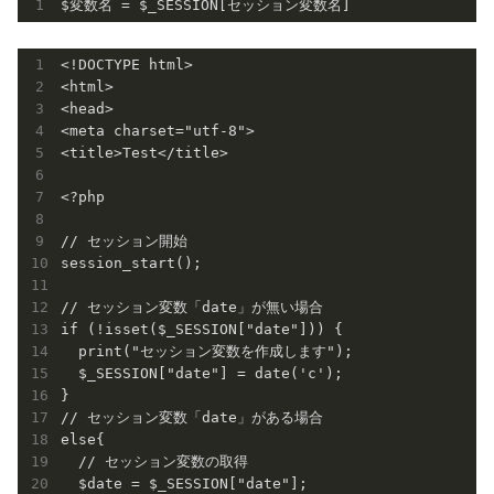
<!DOCTYPE html>

<html>

<head>

<meta charset="utf-8">

<title>Test</title>

<?php

// セッション開始

session_start();

// セッション変数「date」が無い場合

if (!isset($_SESSION["date"])) {

  print("セッション変数を作成します");

  $_SESSION["date"] = date('c');

}

// セッション変数「date」がある場合

else{

  // セッション変数の取得

  $date = $_SESSION["date"];
