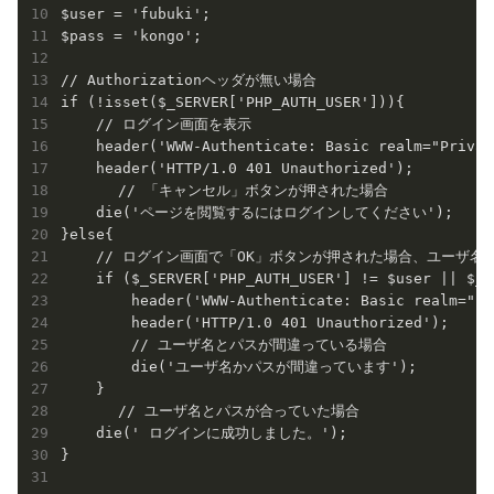
$user = 'fubuki';

$pass = 'kongo';

// Authorizationヘッダが無い場合

if (!isset($_SERVER['PHP_AUTH_USER'])){

    // ログイン画面を表示

    header('WWW-Authenticate: Basic realm="Privat
    header('HTTP/1.0 401 Unauthorized');

　　　　// 「キャンセル」ボタンが押された場合

    die('ページを閲覧するにはログインしてください');

}else{

    // ログイン画面で「OK」ボタンが押された場合、ユーザ名
    if ($_SERVER['PHP_AUTH_USER'] != $user || $_S
        header('WWW-Authenticate: Basic realm="Pr
        header('HTTP/1.0 401 Unauthorized');

	// ユーザ名とパスが間違っている場合

        die('ユーザ名かパスが間違っています');

    }

　　　　// ユーザ名とパスが合っていた場合

    die(' ログインに成功しました。');

}
