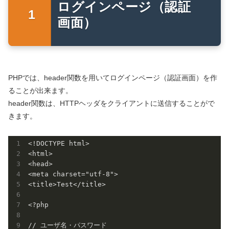
ログインページ（認証
画面）
PHPでは、header関数を用いてログインページ（認証画面）を作
ることが出来ます。
header関数は、HTTPヘッダをクライアントに送信することがで
きます。
<!DOCTYPE html>

<html>

<head>

<meta charset="utf-8">

<title>Test</title>

<?php

// ユーザ名・パスワード
