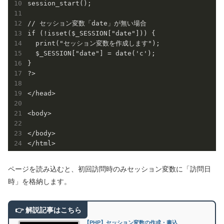
session_start();

// セッション変数「date」が無い場合

if (!isset($_SESSION["date"])) {

  print("セッション変数を作成します");

  $_SESSION["date"] = date('c');

}

?>

</head>

<body>

</body>

ページを読み込むと、初回訪問時のみセッション変数に「訪問日
時」を格納します。
【PHP】セッション変数の作成・書込