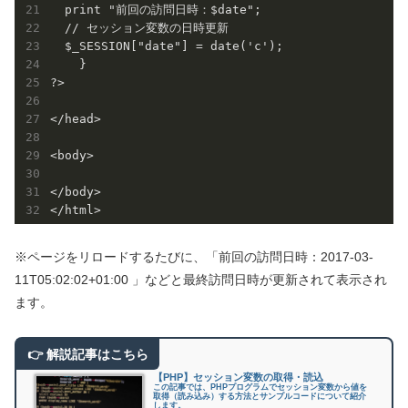
  print "前回の訪問日時：$date";

  // セッション変数の日時更新 

  $_SESSION["date"] = date('c');

    }

?>

</head>

<body>

</body>

※ページをリロードするたびに、「前回の訪問日時：2017-03-
11T05:02:02+01:00 」などと最終訪問日時が更新されて表示され
ます。
【PHP】セッション変数の取得・読込
この記事では、PHPプログラムでセッション変数から値を
取得（読み込み）する方法とサンプルコードについて紹介
します。