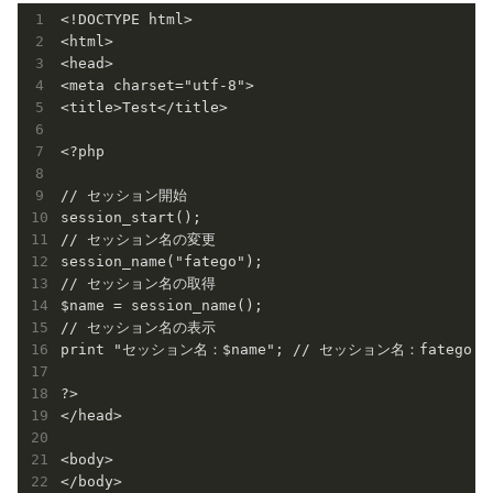
<!DOCTYPE html>

<html>

<head>

<meta charset="utf-8">

<title>Test</title>

<?php

// セッション開始

session_start();

// セッション名の変更

session_name("fatego");

// セッション名の取得

$name = session_name();

// セッション名の表示

print "セッション名：$name"; // セッション名：fatego 

?>

</head>

<body>

</body>
