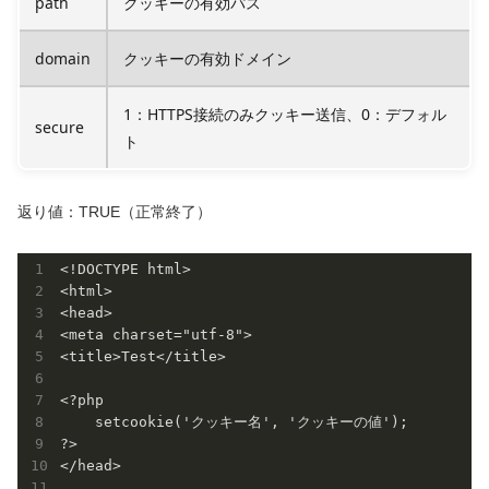
path
クッキーの有効パス
domain
クッキーの有効ドメイン
1：HTTPS接続のみクッキー送信、0：デフォル
secure
ト
返り値：TRUE（正常終了）
<!DOCTYPE html>

<html>

<head>

<meta charset="utf-8">

<title>Test</title>

<?php

    setcookie('クッキー名', 'クッキーの値');

?>

</head>
