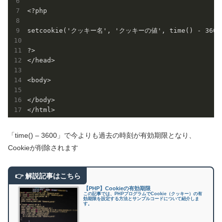
<?php

setcookie('クッキー名', 'クッキーの値', time() - 3600)
?>

</head>

<body>

</body>

「time() – 3600」で今よりも過去の時刻が有効期限となり、
Cookieが削除されます
【PHP】Cookieの有効期限
この記事では、PHPプログラムでCookie（クッキー）の有
効期限を設定する方法とサンプルコードについて紹介しま
す。