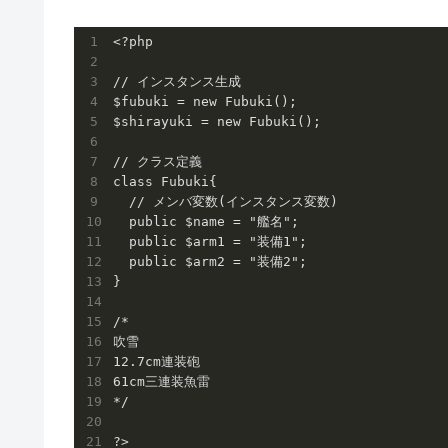
<?php

// インスタンス生成

$fubuki = new Fubuki();

$shirayuki = new Fubuki();

// クラス定義

class Fubuki{

  // メンバ変数(インスタンス変数)

  public $name = "艦名";

  public $arm1 = "装備1";

  public $arm2 = "装備2";

}

/*

吹雪

12.7cm連装砲

61cm三連装魚雷

*/
