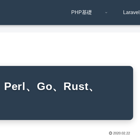
PHP基礎
Larav
erl、Go、Rust、
2020.02.22