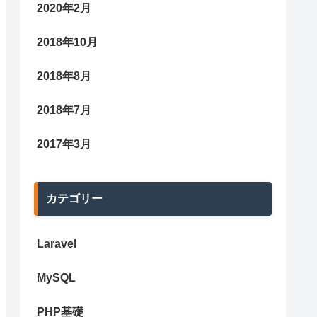
2020年2月
2018年10月
2018年8月
2018年7月
2017年3月
"JP"
,
"time"
:
"today 12-m"
},{
"keyword"
:
"PHP"
,
"geo"
:
"JP"
,
"t
カテゴリー
Laravel
MySQL
PHP基礎