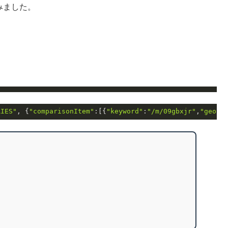
てみました。
RIES"
, {
"comparisonItem"
:[{
"keyword"
:
"/m/09gbxjr"
,
"geo"
: