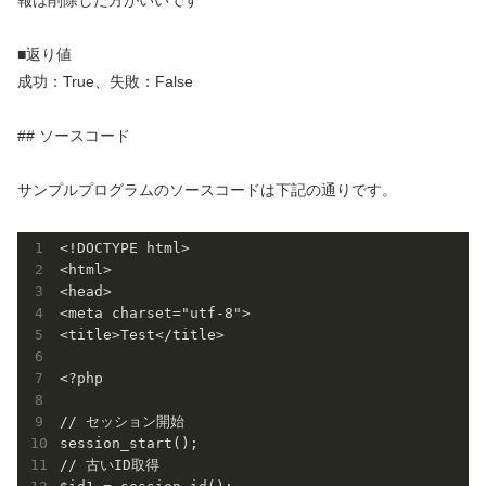
■返り値
成功：True、失敗：False
## ソースコード
サンプルプログラムのソースコードは下記の通りです。
<!DOCTYPE html>

<html>

<head>

<meta charset="utf-8">

<title>Test</title>

<?php

// セッション開始

session_start();

// 古いID取得
