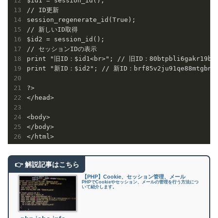
$id1 = session_id();

// ID更新

session_regenerate_id(True);

// 新しいID取得

$id2 = session_id();

// セッションIDの表示

print "旧ID：$id1<br>"; // 旧ID：80btpbli6gakr19bog
print "新ID：$id2"; // 新ID：brf85v2ju91qe88mtgbn31
?>

</head>

<body>

</body>

【PHP】Cookie、セッション管理、メール
PHPでCookieやセッション、メールの管理を行う方法につ
いて紹介します。