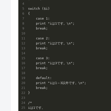
switch ($i)

{

    case 1:

    print "iは1です。\n";

    break;

    case 2:

    print "iは2です。\n";

    break;  

    case 3:

    print "iは3です。\n";

    break;

    default:

    print "iは1～3以外です。\n";

    break;

}

/*

iは1です。
