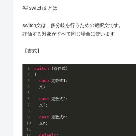
## switch文とは
switch文は、多分岐を行うための選択文です。
評価する対象がすべて同じ場合に使います
【書式】
switch
 (条件式)

{

case
 定数式
1
:

  文;

case
 定数式
2
:

  文
2
;

  ︙

case
 定数式n:

  文n;

default
:
