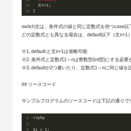
  文n+
1
;

switch文は、条件式の値と同じ定数式を持つcase
どの定数式とも異なる場合は、default以下（文n+
※1. default:と文n+1は省略可能
※2. 条件式と定数式1～nは整数型(int型)にする必
※3. defaultが2つ書いたり、定数式1～nに同
## ソースコード
サンプルプログラムのソースコードは下記の通りで
<?php

$i = 1;
