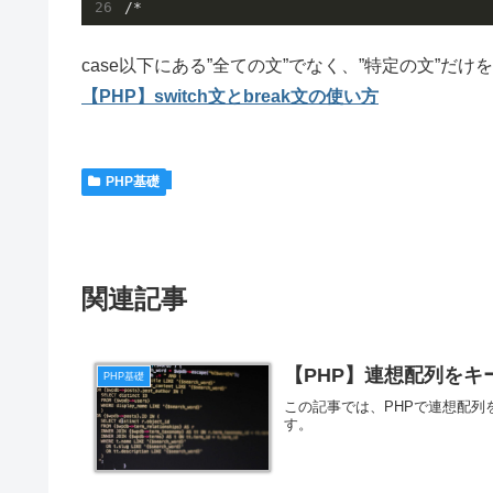
/*
case以下にある”全ての文”でなく、”特定の文”だけ
【PHP】switch文とbreak文の使い方
PHP基礎
関連記事
【PHP】連想配列をキ
PHP基礎
この記事では、PHPで連想配
す。