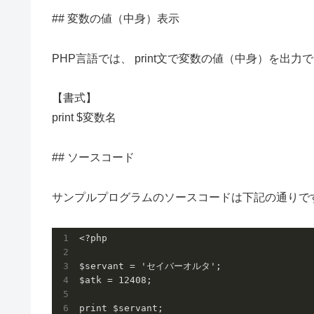
## 変数の値（中身）表示
PHP言語では、 print文で変数の値（中身）を出力
【書式】
print $変数名
## ソースコード
サンプルプログラムのソースコードは下記の通りで
<?php

$servant = 'セイバーオルタ';

$atk = 12408;

print $servant;
