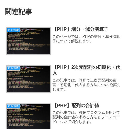
関連記事
【PHP】増分・減分演算子
PHP基礎
このページでは、PHPの増分・減分演算
子について解説します。
【PHP】2次元配列の初期化・代
PHP基礎
入
この記事では、PHPで二次元配列の宣
言・初期化・代入する方法について解説
します。
【PHP】配列の合計値
PHP基礎
この記事では、PHPプログラムを用いて
配列の合計値を求める方法とソースコー
ドについて紹介します。