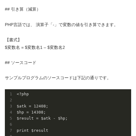
## 引き算（減算）
PHP言語では、 演算子「-」で変数の値を引き算できます。
【書式】
$変数名 = $変数名1 – $変数名2
## ソースコード
サンプルプログラムのソースコードは下記の通りです。
<?php

$atk = 12408;

$hp = 14308; 

$result = $atk - $hp;

print $result
