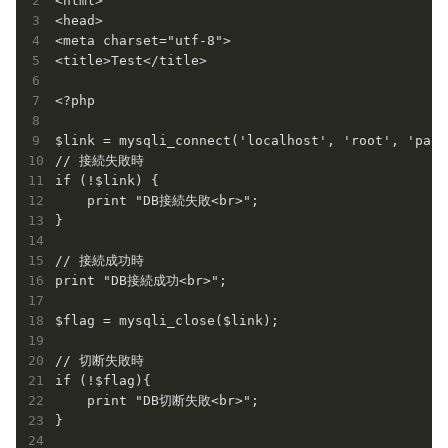
<html>

<head>

<meta charset="utf-8">

<title>Test</title>

<?php

$link = mysqli_connect('localhost', 'root', 'passw
// 接続失敗時

if (!$link) {

    print "DB接続失敗<br>";

}

// 接続成功時

print "DB接続成功<br>";

$flag = mysqli_close($link);

// 切断失敗時

if (!$flag){

    print "DB切断失敗<br>";

}
