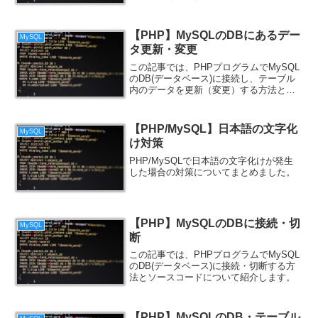
について紹介します。
【PHP】MySQLのDBにあるデー
MySQL
タ更新・変更
この記事では、PHPプログラムでMySQL
のDB(データベース)に接続し、テーブル
内のデータを更新（変更）する方法とソ
ースコードについて紹介します。
【PHP/MySQL】日本語の文字化
MySQL
け対策
PHP/MySQLで日本語の文字化けが発生
した場合の対策についてまとめました。
【PHP】MySQLのDBに接続・切
MySQL
断
この記事では、PHPプログラムでMySQL
のDB(データベース)に接続・切断する方
法とソースコードについて紹介します。
【PHP】MySQLのDB・テーブル