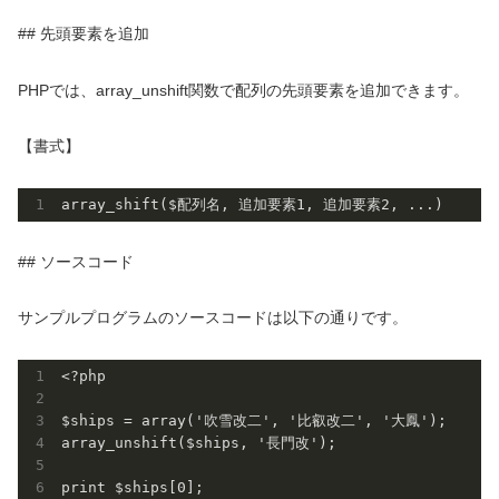
## 先頭要素を追加
PHPでは、array_unshift関数で配列の先頭要素を追加できます。
【書式】
array_shift($配列名, 追加要素
1
, 追加要素
2
## ソースコード
サンプルプログラムのソースコードは以下の通りです。
<?php

$ships = array('吹雪改二', '比叡改二', '大鳳');

array_unshift($ships, '長門改');

print $ships[0];
