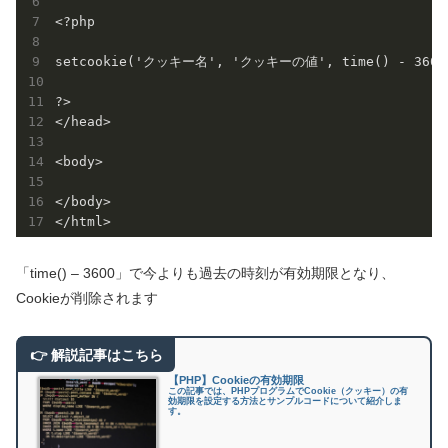
<?php

setcookie('クッキー名', 'クッキーの値', time() - 3600)
?>

</head>

<body>

</body>

「time() – 3600」で今よりも過去の時刻が有効期限となり、
Cookieが削除されます
【PHP】Cookieの有効期限
この記事では、PHPプログラムでCookie（クッキー）の有
効期限を設定する方法とサンプルコードについて紹介しま
す。