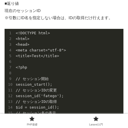
■返り値
現在のセッションID
※引数にID名を指定しない場合は、IDの取得だけ行えます。
<!DOCTYPE html>

<html>

<head>

<meta charset="utf-8">

<title>Test</title>

<?php

// セッション開始

session_start();

// セッションIDの変更

session_id('fatego');

// セッションIDの取得

$id = session_id();

// セッション名の表示

print "セッションID：$id"; // セッションID：fatego 

PHP基礎
Laravel入門