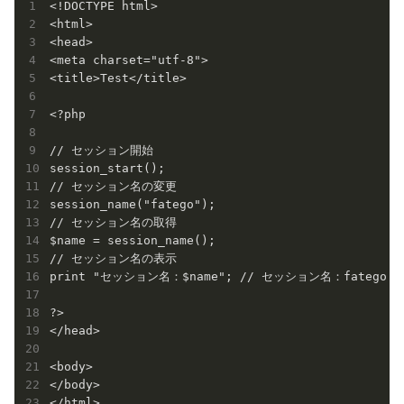
<!DOCTYPE html>

<html>

<head>

<meta charset="utf-8">

<title>Test</title>

<?php

// セッション開始

session_start();

// セッション名の変更

session_name("fatego");

// セッション名の取得

$name = session_name();

// セッション名の表示

print "セッション名：$name"; // セッション名：fatego 

?>

</head>

<body>

</body>
