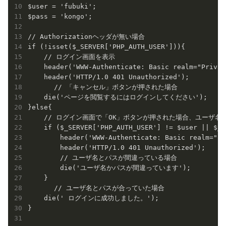
$user = 'fubuki';

$pass = 'kongo';

// Authorizationヘッダが無い場合

if (!isset($_SERVER['PHP_AUTH_USER'])){

    // ログイン画面を表示

    header('WWW-Authenticate: Basic realm="Privat
    header('HTTP/1.0 401 Unauthorized');

　　　　// 「キャンセル」ボタンが押された場合

    die('ページを閲覧するにはログインしてください');

}else{

    // ログイン画面で「OK」ボタンが押された場合、ユーザ名
    if ($_SERVER['PHP_AUTH_USER'] != $user || $_S
        header('WWW-Authenticate: Basic realm="Pr
        header('HTTP/1.0 401 Unauthorized');

	// ユーザ名とパスが間違っている場合

        die('ユーザ名かパスが間違っています');

    }

　　　　// ユーザ名とパスが合っていた場合

    die(' ログインに成功しました。');

}
