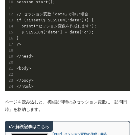
session_start();

// セッション変数「date」が無い場合

if (!isset($_SESSION["date"])) {

  print("セッション変数を作成します");

  $_SESSION["date"] = date('c');

}

?>

</head>

<body>

</body>

ページを読み込むと、初回訪問時のみセッション変数に「訪問日
時」を格納します。
【PHP】セッション変数の作成・書込