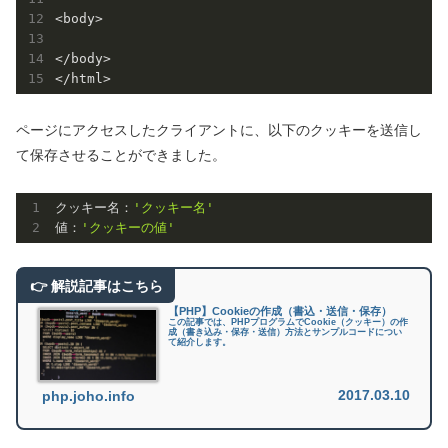
<body>

</body>

ページにアクセスしたクライアントに、以下のクッキーを送信し
て保存させることができました。
クッキー名：
'クッキー名'
値：
'クッキーの値'
【PHP】Cookieの作成（書込・送信・保存）
この記事では、PHPプログラムでCookie（クッキー）の作
成（書き込み・保存・送信）方法とサンプルコードについ
て紹介します。
2017.03.10
php.joho.info