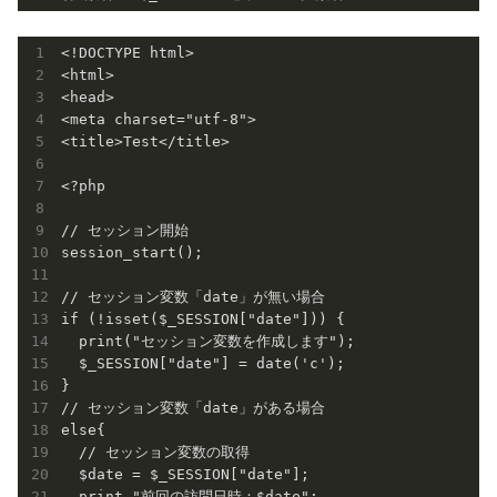
<!DOCTYPE html>

<html>

<head>

<meta charset="utf-8">

<title>Test</title>

<?php

// セッション開始

session_start();

// セッション変数「date」が無い場合

if (!isset($_SESSION["date"])) {

  print("セッション変数を作成します");

  $_SESSION["date"] = date('c');

}

// セッション変数「date」がある場合

else{

  // セッション変数の取得

  $date = $_SESSION["date"];

  print "前回の訪問日時：$date";
