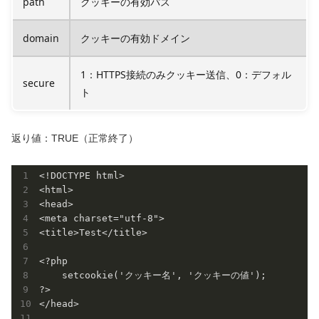
path
クッキーの有効パス
domain
クッキーの有効ドメイン
1：HTTPS接続のみクッキー送信、0：デフォル
secure
ト
返り値：TRUE（正常終了）
<!DOCTYPE html>

<html>

<head>

<meta charset="utf-8">

<title>Test</title>

<?php

    setcookie('クッキー名', 'クッキーの値');

?>

</head>
