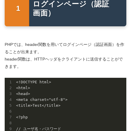
ログインページ（認証
画面）
PHPでは、header関数を用いてログインページ（認証画面）を作
ることが出来ます。
header関数は、HTTPヘッダをクライアントに送信することがで
きます。
<!DOCTYPE html>

<html>

<head>

<meta charset="utf-8">

<title>Test</title>

<?php

// ユーザ名・パスワード
