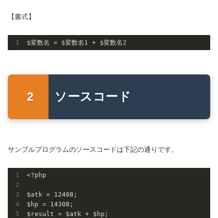
【書式】
$変数名 = $変数名
1
 + $変数名
2
ソースコード
サンプルプログラムのソースコードは下記の通りです。
<?php

$atk = 12408;

$hp = 14308; 

$result = $atk + $hp;
