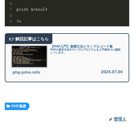
print $result

【PHP入門】基礎文法とサンプルコード集
PHPの基本文法やサンプルプログラムを入門者向けに解説
しています。
2024.07.04
php.joho.info
PHP基礎
管理人