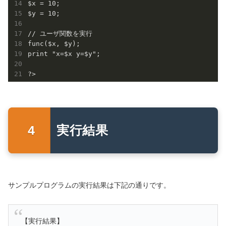
$x = 10;

$y = 10;

// ユーザ関数を実行

func($x, $y); 

print "x=$x y=$y";

実行結果
サンプルプログラムの実行結果は下記の通りです。
【実行結果】