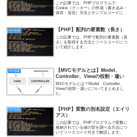
この記事では、PHPプログラムで
Cookie（クッキー）の作成（書き込み・
保存・送信）方法とサンプルコードにつ
いて紹介します。
【PHP】配列の要素数（長さ）
PHP基礎
この記事では、PHPで配列の要素数（長
さ）を取得する方法とソースコードにつ
いて紹介します。
【MVCモデルとは】Model、
PHP基礎
Controller、Viewの役割・違い
MVCモデルとは？Model、Controller、
Viewの役割・違いについてまとめまし
た。
【PHP】変数の別名設定（エイリ
PHP基礎
アス）
この記事では、PHPプログラムで変数に
格納されている値の型を調べる方法につ
いてソースコード付きで解説します。