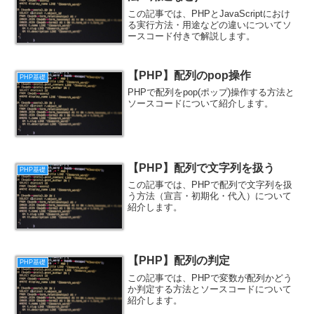
この記事では、PHPとJavaScriptにおけ
る実行方法・用途などの違いについてソ
ースコード付きで解説します。
【PHP】配列のpop操作
PHP基礎
PHPで配列をpop(ポップ)操作する方法と
ソースコードについて紹介します。
【PHP】配列で文字列を扱う
PHP基礎
この記事では、PHPで配列で文字列を扱
う方法（宣言・初期化・代入）について
紹介します。
【PHP】配列の判定
PHP基礎
この記事では、PHPで変数が配列かどう
か判定する方法とソースコードについて
紹介します。