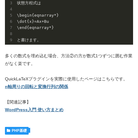
状態方程式は

\begin{eqnarray*}

\dot{x}=Ax+Bu

\end{eqnarray*}

多くの数式を埋め込む場合、方法②の方が数式1つずつに囲む作業
がなく楽です。
QuickLaTeXプラグインを実際に使用したページはこちらです。
n軸周りの回転と変換行列の関係
【関連記事】
WordPress入門 使い方まとめ
PHP基礎