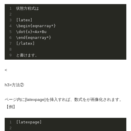
状態方程式は

[latex] 

\begin{eqnarray*}

\dot{x}=Ax+Bu

\end{eqnarray*}

[/latex]

<
h3>方法②
ページ内に[latexpage]を挿入すれば、数式をが画像化されます。
【例】
[latexpage]
