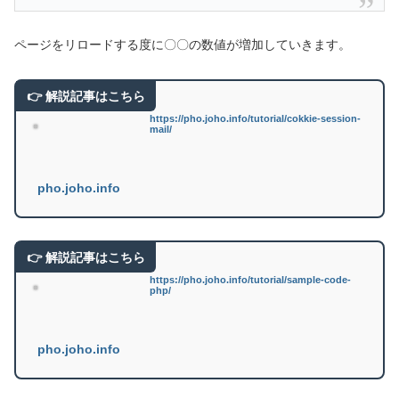
ページをリロードする度に〇〇の数値が増加していきます。
https://pho.joho.info/tutorial/cokkie-session-
mail/
pho.joho.info
https://pho.joho.info/tutorial/sample-code-
php/
pho.joho.info